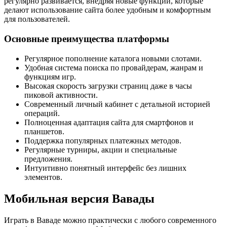
регулярно развивается, внедряя новые функции, которые
делают использование сайта более удобным и комфортным
для пользователей.
Основные преимущества платформы
Регулярное пополнение каталога новыми слотами.
Удобная система поиска по провайдерам, жанрам и
функциям игр.
Высокая скорость загрузки страниц даже в часы
пиковой активности.
Современный личный кабинет с детальной историей
операций.
Полноценная адаптация сайта для смартфонов и
планшетов.
Поддержка популярных платежных методов.
Регулярные турниры, акции и специальные
предложения.
Интуитивно понятный интерфейс без лишних
элементов.
Мобильная версия Вавады
Играть в Ваваде можно практически с любого современного