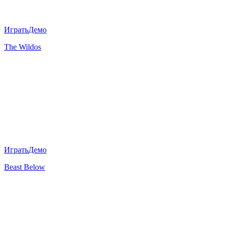
Играть
Демо
The Wildos
Играть
Демо
Beast Below