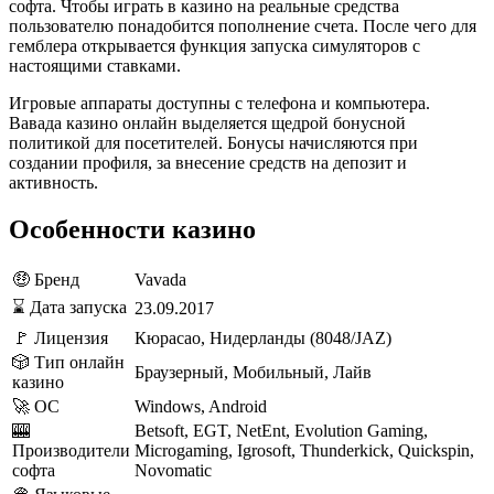
софта. Чтобы играть в казино на реальные средства
пользователю понадобится пополнение счета. После чего для
гемблера открывается функция запуска симуляторов с
настоящими ставками.
Игровые аппараты доступны с телефона и компьютера.
Вавада казино онлайн выделяется щедрой бонусной
политикой для посетителей. Бонусы начисляются при
создании профиля, за внесение средств на депозит и
активность.
Особенности казино
🤑 Бренд
Vavada
⌛ Дата запуска
23.09.2017
🚩 Лицензия
Кюрасао, Нидерланды (8048/JAZ)
🎲 Тип онлайн
Браузерный, Мобильный, Лайв
казино
🚀 ОС
Windows, Android
🎰
Betsoft, EGT, NetEnt, Evolution Gaming,
Производители
Microgaming, Igrosoft, Thunderkick, Quickspin,
софта
Novomatic