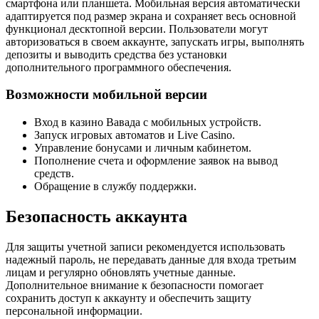
смартфона или планшета. Мобильная версия автоматически
адаптируется под размер экрана и сохраняет весь основной
функционал десктопной версии. Пользователи могут
авторизоваться в своем аккаунте, запускать игры, выполнять
депозиты и выводить средства без установки
дополнительного программного обеспечения.
Возможности мобильной версии
Вход в казино Вавада с мобильных устройств.
Запуск игровых автоматов и Live Casino.
Управление бонусами и личным кабинетом.
Пополнение счета и оформление заявок на вывод
средств.
Обращение в службу поддержки.
Безопасность аккаунта
Для защиты учетной записи рекомендуется использовать
надежный пароль, не передавать данные для входа третьим
лицам и регулярно обновлять учетные данные.
Дополнительное внимание к безопасности помогает
сохранить доступ к аккаунту и обеспечить защиту
персональной информации.